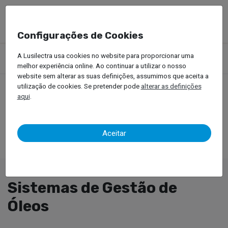
Configurações de Cookies
Produtos
Equipamentos Oficinais
Óleos
A Lusilectra usa cookies no website para proporcionar uma
Sistemas de Gestão de Óleos
melhor experiência online. Ao continuar a utilizar o nosso
website sem alterar as suas definições, assumimos que aceita a
utilização de cookies. Se pretender pode
alterar as definições
aqui
.
Aceitar
Sistemas de Gestão de
Óleos