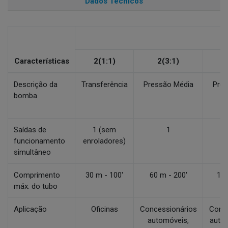
Dados Técnicos
Características
2(1:1)
2(3:1)
Descrição da
Transferência
Pressão Média
Pres
bomba
Pa
Saídas de
1 (sem
1
funcionamento
enroladores)
simultâneo
Comprimento
30 m - 100'
60 m - 200'
150
máx. do tubo
Aplicação
Oficinas
Concessionários
Conce
automóveis,
auto