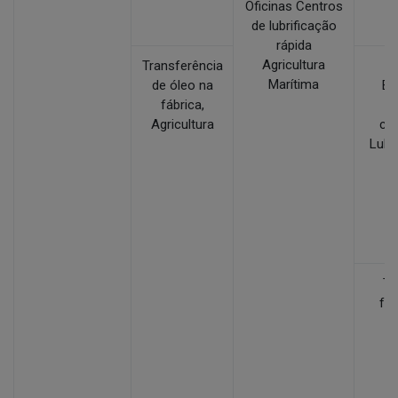
Oficinas Centros
c
de lubrificação
rápida
Agricultura
Transferência
Fr
Marítima
de óleo na
Ex
fábrica,
m
Agricultura
co
Lubr
c
Tr
fer
c