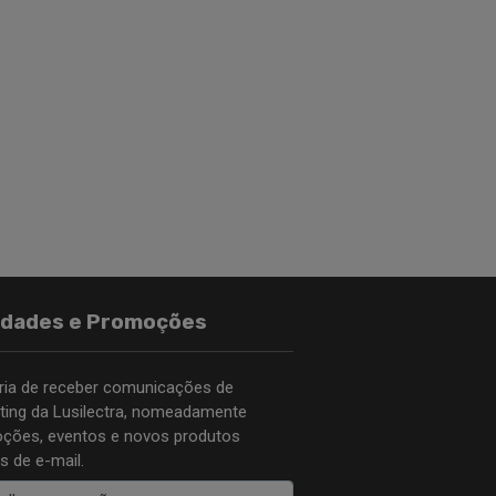
idades e Promoções
ria de receber comunicações de
ting da Lusilectra, nomeadamente
ções, eventos e novos produtos
s de e-mail.