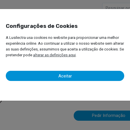
Configurações de Cookies
Empresa
Produtos
A Lusilectra usa cookies no website para proporcionar uma melhor
gradores de Caixas de Velocidades
experiência online. Ao continuar a utilizar o nosso website sem alterar
as suas definições, assumimos que aceita a utilização de cookies. Se
pretender pode
alterar as definições aqui
.
Sangradores 
Aceitar
Velocidades
Pedir Informação