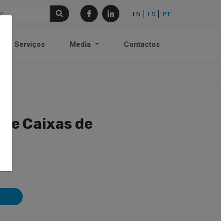
EN
ES
PT
Serviços
Media
Contactos
de Caixas de