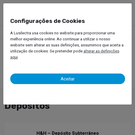
Configurações de Cookies
Produtos
Equipamentos Oficinais
Óleos
Depósitos
A Lusilectra usa cookies no website para proporcionar uma
melhor experiência online. Ao continuar a utilizar o nosso
website sem alterar as suas definições, assumimos que aceita a
utilização de cookies. Se pretender pode
alterar as definições
aqui
.
Aceitar
Depósitos
H&H – Depósito Subterrâneo