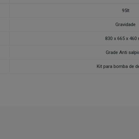
95lt
Gravidade
830 x 665 x 46
Grade Anti salp
Kit para bomba de d