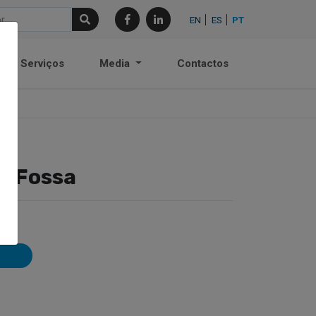
EN
ES
PT
Serviços
Media
Contactos
e Fossa