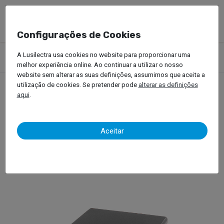
Configurações de Cookies
Produtos
Equipamentos Oficinais
Soldar, Rebitar e Indução
A Lusilectra usa cookies no website para proporcionar uma
Tira Mossas
WielanderSchill – Alu Pull Kit
melhor experiência online. Ao continuar a utilizar o nosso
website sem alterar as suas definições, assumimos que aceita a
utilização de cookies. Se pretender pode
alterar as definições
aqui
.
WielanderSchill – Alu Pull
Kit
Aceitar