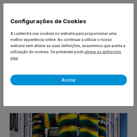
Configurações de Cookies
Produtos
Equipamentos Oficinais
Estações de Serviço
A Lusilectra usa cookies no website para proporcionar uma
Veículos Pesados
melhor experiência online. Ao continuar a utilizar o nosso
website sem alterar as suas definições, assumimos que aceita a
utilização de cookies. Se pretender pode
alterar as definições
aqui
.
Veículos Pesados
Aceitar