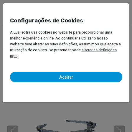
Configurações de Cookies
Produtos
Equipamentos Oficinais
Elevadores Automóvel
A Lusilectra usa cookies no website para proporcionar uma
Elevadores para Veículos Ligeiros
Elevadores de Pistão
melhor experiência online. Ao continuar a utilizar o nosso
Maha – ZS Square II
website sem alterar as suas definições, assumimos que aceita a
utilização de cookies. Se pretender pode
alterar as definições
aqui
.
Maha – ZS Square II
Aceitar