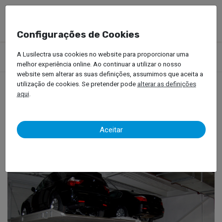
Configurações de Cookies
Produtos
Equipamentos Oficinais
Elevadores Automóvel
A Lusilectra usa cookies no website para proporcionar uma
Elevadores para Veículos Ligeiros
Elevadores de Parqueamento
melhor experiência online. Ao continuar a utilizar o nosso
website sem alterar as suas definições, assumimos que aceita a
utilização de cookies. Se pretender pode
alterar as definições
aqui
.
Elevadores de
Parqueamento
Aceitar