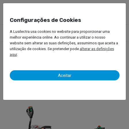
Configurações de Cookies
Produtos
Empilhadores
Equipamentos de Armazém
A Lusilectra usa cookies no website para proporcionar uma
Porta-paletes Elétricos
melhor experiência online. Ao continuar a utilizar o nosso
website sem alterar as suas definições, assumimos que aceita a
utilização de cookies. Se pretender pode
alterar as definições
aqui
.
Porta-paletes Elétricos
Aceitar