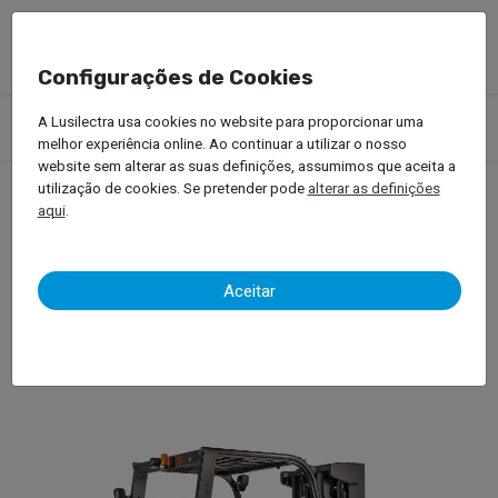
Configurações de Cookies
Produtos
Empilhadores
Empilhadores a Gás
A Lusilectra usa cookies no website para proporcionar uma
Empilhador a Gás (3.5ton – 5.5ton)
melhor experiência online. Ao continuar a utilizar o nosso
website sem alterar as suas definições, assumimos que aceita a
utilização de cookies. Se pretender pode
alterar as definições
aqui
.
Empilhador a Gás (3.5ton –
5.5ton)
Aceitar